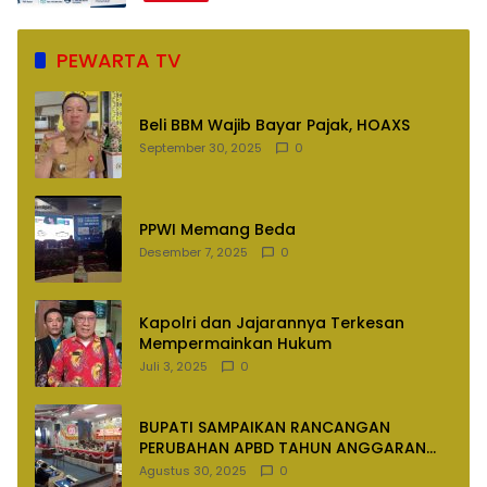
PEWARTA TV
Beli BBM Wajib Bayar Pajak, HOAXS
September 30, 2025
0
PPWI Memang Beda
Desember 7, 2025
0
Kapolri dan Jajarannya Terkesan
Mempermainkan Hukum
Juli 3, 2025
0
BUPATI SAMPAIKAN RANCANGAN
PERUBAHAN APBD TAHUN ANGGARAN
2025
Agustus 30, 2025
0