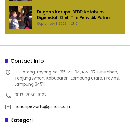
Dugaan Korupsi BPBD Kotabumi
Digeledah Oleh Tim Penyidik Polres
Lampung Utara
September 1, 2025
0
Contact Info
Jl. Gotong-royong No. 215, RT. 04, RW, 07 Kelurahan,
Tanjung Aman, Kabupaten, Lampung Utara, Provinsi,
Lampung 34511.
0813-7950-1927
harianpewarta@gmail.com
Kategori