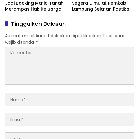
Jadi Backing Mafia Tanah
Segera Dimulai, Pemkab
Merampas Hak Keluarga
Lampung Selatan Pastikan
Ambar Witjaksono
Mobilitas Warga Lebih
Sutarman
Aman dan Nyaman
Tinggalkan Balasan
Alamat email Anda tidak akan dipublikasikan.
Ruas yang
wajib ditandai
*