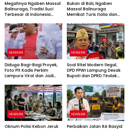
Megahnya Ngaben Massal
Bukan di Bali, Ngaben
Balinuraga, Tradisi Suci
Massal Balinuraga
Terbesar di Indonesia
Memikat Turis Italia dan
yang Menghidupkan Desa
Puluhan Ribu Pengunjung
dan Merekatkan Ikatan
Keluarga
HEADLINE
HEADLINE
Diduga Bagi-Bagi Proyek,
Soal Ritel Modern Ilegal,
Foto Plt Kadis Perkim
DPD PPWI Lampung Desak
Lampura Viral dan Jadi
Bupati dan DPRD Tindak
Sasaran Perundungan
Tegas Penegakan Perda
Netizen
No 02/2016
HEADLINE
HEADLINE
Oknum Polisi Kebon Jeruk
Perbaikan Jalan RA Basyid