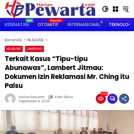
Langsung
ke
konten
KESEHATAN
OTOMITIF
INTERNASIONAL
TEKNOLOGI
Beranda
HEADLINE
HEADLINE
LAMPUNG
Terkait Kasus “Tipu-tipu
Abunawas”, Lambert Jitmau:
Dokumen Izin Reklamasi Mr. Ching itu
Palsu
266
Harian Pewarta
4 Min Baca
September 9, 2025