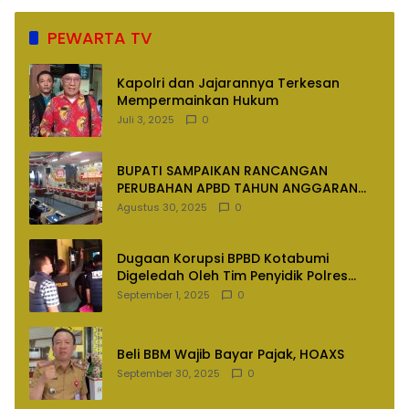
PEWARTA TV
Kapolri dan Jajarannya Terkesan
Mempermainkan Hukum
Juli 3, 2025
0
BUPATI SAMPAIKAN RANCANGAN
PERUBAHAN APBD TAHUN ANGGARAN
2025
Agustus 30, 2025
0
Dugaan Korupsi BPBD Kotabumi
Digeledah Oleh Tim Penyidik Polres
Lampung Utara
September 1, 2025
0
Beli BBM Wajib Bayar Pajak, HOAXS
September 30, 2025
0