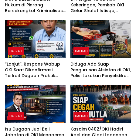
Hukum di Pinrang
Kekeringan, Pemkab OKI
Bersekongkol Kriminalisasi
Gelar Shalat Istisqa,
Andi Edi Sandy
Warga Pertanyakan
Keberadaan Bupati OKI
DAERAH
DAERAH
“Lanjut”, Respons Wabup
Diduga Ada Suap
OKI Saat Dikonfirmasi
Pengurusan Alsintan di OKI,
Terkait Dugaan Praktik
Polisi Lakukan Penyelidikan;
Jual Beli Jabatan
Transparansi Penyaluran
Bantuan Pertanian Jadi
Sorotan
DAERAH
DAERAH
Isu Dugaan Jual Beli
Kasdim 0402/OKI Hadiri
Jabatan di OKI Menggema
Apel dan Gladi Lapangan