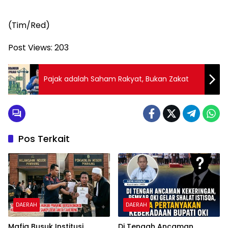
(Tim/Red)
Post Views:
203
Pajak adalah Saham Rakyat, Bukan Zakat
Pos Terkait
DAERAH
DAERAH
Mafia Busuk Institusi
Di Tengah Ancaman