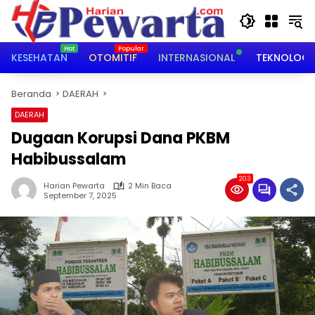
Langsung
ke
konten
KESEHATAN
OTOMITIF
INTERNASIONAL
TEKNOLOGI
Beranda
DAERAH
DAERAH
‎Dugaan Korupsi Dana PKBM
Habibussalam ‎
203
Harian Pewarta
2 Min Baca
September 7, 2025