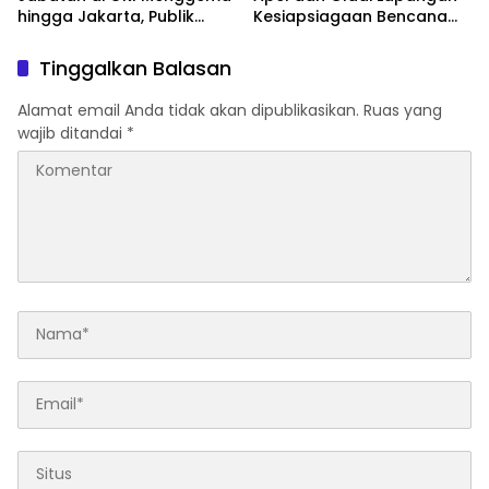
hingga Jakarta, Publik
Kesiapsiagaan Bencana
Tunggu Kepastian
Asap Akibat Karhutla di
Penegakan Hukum
Kabupaten Ogan Ilir
Tinggalkan Balasan
Alamat email Anda tidak akan dipublikasikan.
Ruas yang
wajib ditandai
*