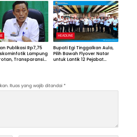
yaman
NE
HEADLINE
n Publikasi Rp7,75
Bupati Egi Tinggalkan Aula,
Diskominfotik Lampung
Pilih Bawah Flyover Natar
rotan, Transparansi
untuk Lantik 12 Pejabat
naan Dana
Pemerintahan
anyakan
kan.
Ruas yang wajib ditandai
*