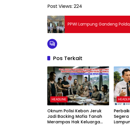
Post Views:
224
PPWI Lampung Gandeng Polda, P
Pos Terkait
HEADLINE
HEADLI
Oknum Polisi Kebon Jeruk
Perbaik
Jadi Backing Mafia Tanah
Segera
Merampas Hak Keluarga
Lampun
Ambar Witjaksono Sutarman
Mobili