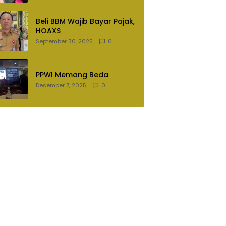
Lampung Utara
Beli BBM Wajib Bayar Pajak,
HOAXS
September 30, 2025
0
PPWI Memang Beda
Desember 7, 2025
0