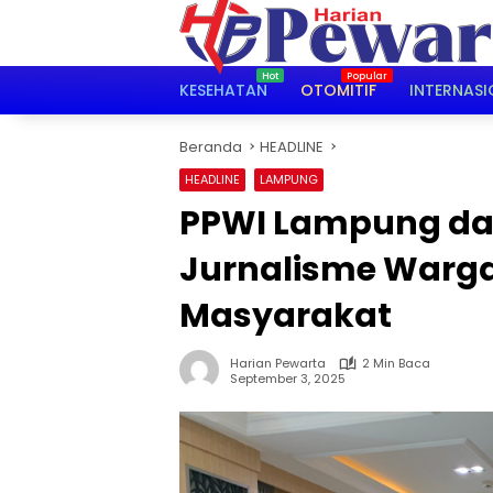
Langsung
ke
konten
KESEHATAN
OTOMITIF
INTERNASI
Beranda
HEADLINE
HEADLINE
LAMPUNG
PPWI Lampung dan
Jurnalisme Warga 
Masyarakat
Harian Pewarta
2 Min Baca
September 3, 2025