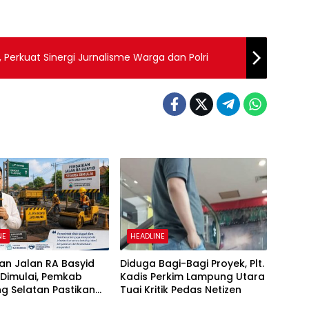
erkuat Sinergi Jurnalisme Warga dan Polri
NE
HEADLINE
an Jalan RA Basyid
Diduga Bagi-Bagi Proyek, Plt.
 Dimulai, Pemkab
Kadis Perkim Lampung Utara
g Selatan Pastikan
Tuai Kritik Pedas Netizen
tas Warga Lebih Aman