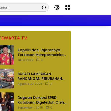
PEWARTA TV
Kapolri dan Jajarannya
Terkesan Mempermainkan
Hukum
Juli 3, 2025
0
BUPATI SAMPAIKAN
RANCANGAN PERUBAHAN
APBD TAHUN ANGGARAN
Agustus 30, 2025
0
2025
Dugaan Korupsi BPBD
Kotabumi Digeledah Oleh
Tim Penyidik Polres
September 1, 2025
0