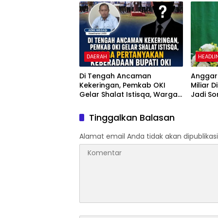
dan N
DAERAH
HEADLI
Di Tengah Ancaman
Anggara
Kekeringan, Pemkab OKI
Miliar 
Gelar Shalat Istisqa, Warga
Jadi So
Pertanyakan Keberadaan
Penggu
Bupati OKI
Dipert
Tinggalkan Balasan
Alamat email Anda tidak akan dipublikasi