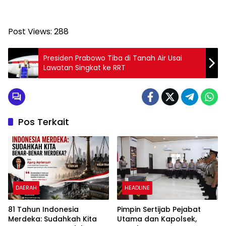
Post Views:
288
Presiden Prabowo Tiba di Tanah Air Usai
Lawatan Singkat ke RRT
Pos Terkait
DAERAH
HEADLINE
81 Tahun Indonesia
Pimpin Sertijab Pejabat
Merdeka: Sudahkah Kita
Utama dan Kapolsek,