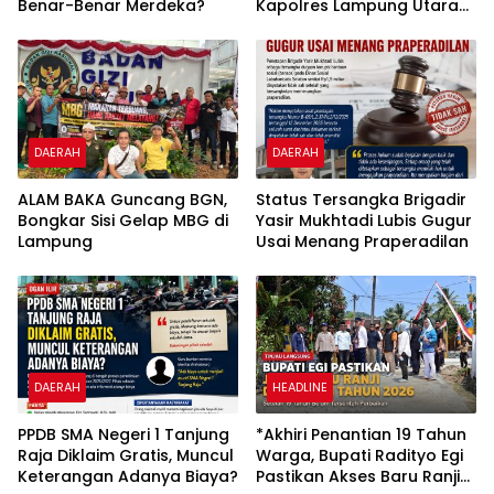
Benar-Benar Merdeka?
Kapolres Lampung Utara
Tekankan Peningkatan
Pelayanan dan
Profesionalisme
DAERAH
DAERAH
ALAM BAKA Guncang BGN,
Status Tersangka Brigadir
Bongkar Sisi Gelap MBG di
Yasir Mukhtadi Lubis Gugur
Lampung
Usai Menang Praperadilan
DAERAH
HEADLINE
PPDB SMA Negeri 1 Tanjung
*Akhiri Penantian 19 Tahun
Raja Diklaim Gratis, Muncul
Warga, Bupati Radityo Egi
Keterangan Adanya Biaya?
Pastikan Akses Baru Ranji