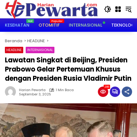
Langsung
ke
konten
KESEHATAN
OTOMITIF
INTERNASIONAL
TEKNOLOGI
Beranda
HEADLINE
HEADLINE
INTERNASIONAL
Lawatan Singkat di Beijing, Presiden
Prabowo Gelar Pertemuan Khusus
dengan Presiden Rusia Vladimir Putin
288
Harian Pewarta
1 Min Baca
September 3, 2025