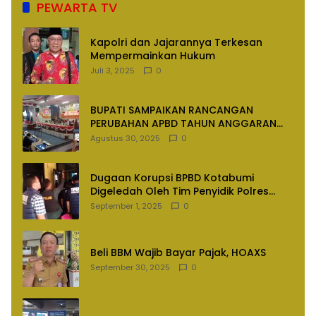
PEWARTA TV
Kapolri dan Jajarannya Terkesan
Mempermainkan Hukum
Juli 3, 2025
0
BUPATI SAMPAIKAN RANCANGAN
PERUBAHAN APBD TAHUN ANGGARAN
2025
Agustus 30, 2025
0
Dugaan Korupsi BPBD Kotabumi
Digeledah Oleh Tim Penyidik Polres
Lampung Utara
September 1, 2025
0
Beli BBM Wajib Bayar Pajak, HOAXS
September 30, 2025
0