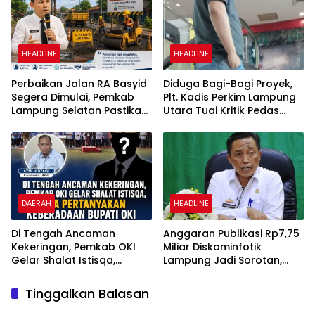
HEADLINE
HEADLINE
Perbaikan Jalan RA Basyid
Diduga Bagi-Bagi Proyek,
Segera Dimulai, Pemkab
Plt. Kadis Perkim Lampung
Lampung Selatan Pastikan
Utara Tuai Kritik Pedas
Mobilitas Warga Lebih
Netizen
Aman dan Nyaman
DAERAH
HEADLINE
Di Tengah Ancaman
Anggaran Publikasi Rp7,75
Kekeringan, Pemkab OKI
Miliar Diskominfotik
Gelar Shalat Istisqa,
Lampung Jadi Sorotan,
Warga Pertanyakan
Transparansi Penggunaan
Keberadaan Bupati OKI
Dana Dipertanyakan
Tinggalkan Balasan