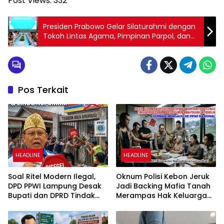
Post Views:
332
Presiden Prabowo Gelar Silaturahmi dengan
Tokoh Lintas Agama, Pimpinan Parpol, dan
Serikat Buruh di Istana Negara
Pos Terkait
HEADLINE
HEADLINE
Soal Ritel Modern Ilegal,
Oknum Polisi Kebon Jeruk
DPD PPWI Lampung Desak
Jadi Backing Mafia Tanah
Bupati dan DPRD Tindak
Merampas Hak Keluarga
Tegas Penegakan Perda
Ambar Witjaksono
No 02/2016
Sutarman