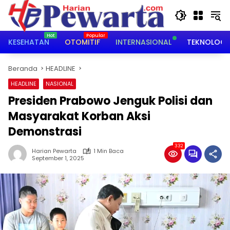
Langsung
ke
konten
KESEHATAN
OTOMITIF
INTERNASIONAL
TEKNOLOGI
Beranda
HEADLINE
HEADLINE
NASIONAL
Presiden Prabowo Jenguk Polisi dan
Masyarakat Korban Aksi
Demonstrasi
332
Harian Pewarta
1 Min Baca
September 1, 2025