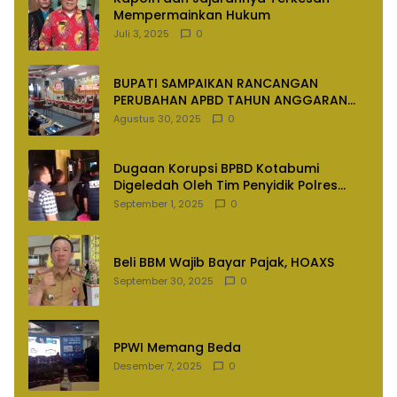
Mempermainkan Hukum
Juli 3, 2025
0
BUPATI SAMPAIKAN RANCANGAN
PERUBAHAN APBD TAHUN ANGGARAN
2025
Agustus 30, 2025
0
Dugaan Korupsi BPBD Kotabumi
Digeledah Oleh Tim Penyidik Polres
Lampung Utara
September 1, 2025
0
Beli BBM Wajib Bayar Pajak, HOAXS
September 30, 2025
0
PPWI Memang Beda
Desember 7, 2025
0