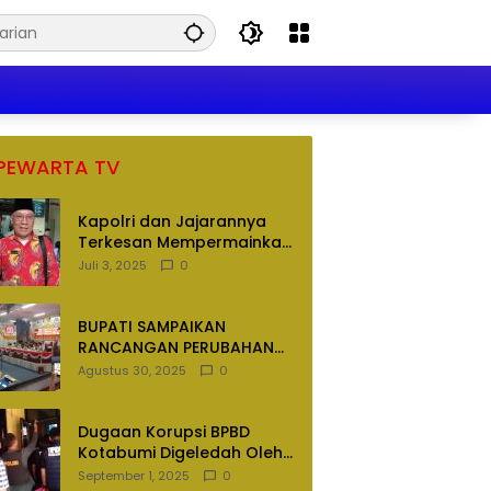
PEWARTA TV
Kapolri dan Jajarannya
Terkesan Mempermainkan
Hukum
Juli 3, 2025
0
BUPATI SAMPAIKAN
RANCANGAN PERUBAHAN
APBD TAHUN ANGGARAN
Agustus 30, 2025
0
2025
Dugaan Korupsi BPBD
Kotabumi Digeledah Oleh
Tim Penyidik Polres
September 1, 2025
0