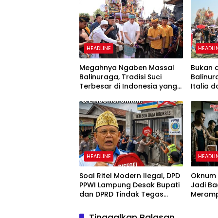
HEADLINE
HEADLI
Megahnya Ngaben Massal
Bukan d
Balinuraga, Tradisi Suci
Balinur
Terbesar di Indonesia yang
Italia 
Menghidupkan Desa dan
Pengun
Merekatkan Ikatan Keluarga
HEADLINE
HEADLI
Soal Ritel Modern Ilegal, DPD
Oknum P
PPWI Lampung Desak Bupati
Jadi Ba
dan DPRD Tindak Tegas
Meramp
Penegakan Perda No
Ambar 
02/2016
Tinggalkan Balasan