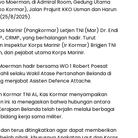
 Ivo Moerman, di Admiral Room, Gedung Utama
o Kormar), Jalan Prajurit KKO Usman dan Harun
 (25/8/2025).
ps Marinir (Pangkormar) Letjen TNI (Mar) Dr. Endi
RMP., CRMP., yang berhalangan hadir. Turut
Inspektur Korps Marinir (Ir Kormar) Brigjen TNI
n, dan pejabat utama Korps Marinir.
o Moerman hadir bersama WO 1 Robert Poesat
hli selaku Wakil Atase Pertanahan Belanda di
ang menjabat Asisten Defence Attache.
n Kormar TNI AL, Kas Kormar menyampaikan
an ini. Ia menegaskan bahwa hubungan antara
Kerajaan Belanda telah terjalin melalui berbagai
idang kerja sama militer.
n dan terus ditingkatkan agar dapat memberikan
 belah pihak, khususnya Angkatan Laut dan Korps