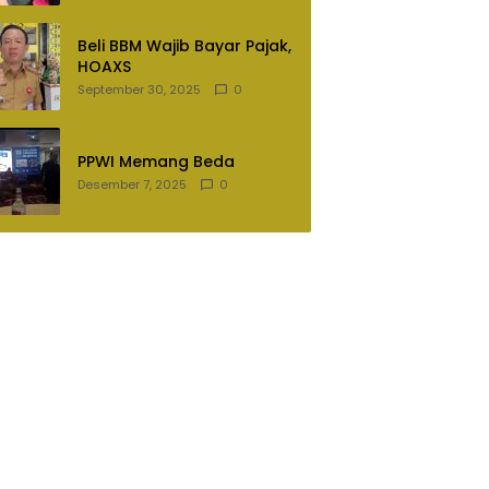
Lampung Utara
Beli BBM Wajib Bayar Pajak,
HOAXS
September 30, 2025
0
PPWI Memang Beda
Desember 7, 2025
0