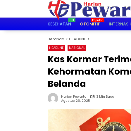
Langsung
ke
konten
KESEHATAN
OTOMITIF
INTERNASI
Beranda
HEADLINE
HEADLINE
NASIONAL
Kas Kormar Teri
Kehormatan Koma
Belanda
Harian Pewarta
3 Min Baca
Agustus 26, 2025