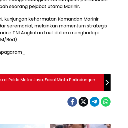
mbah seorang pejabat utama Marinir.
ni, kunjungan kehormatan Komandan Marinir
adar seremonial, melainkan momentum strategis
arinir TNI Angkatan Laut dalam menghadapi
TIM/Red)
Tampagaram_
su di Polda Metro Jaya, Faisal Minta Perlindungan