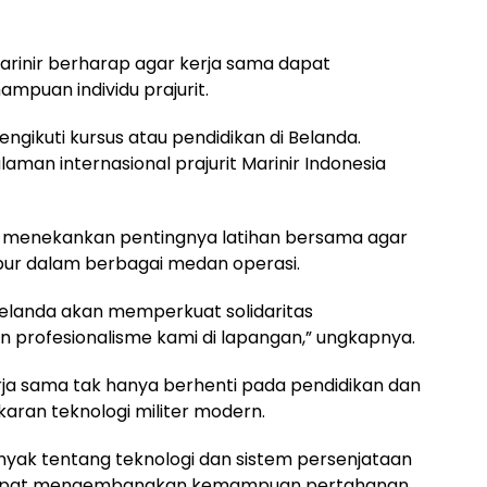
rinir berharap agar kerja sama dapat
puan individu prajurit.
ikuti kursus atau pendidikan di Belanda.
man internasional prajurit Marinir Indonesia
ir menekankan pentingnya latihan bersama agar
r dalam berbagai medan operasi.
Belanda akan memperkuat solidaritas
n profesionalisme kami di lapangan,” ungkapnya.
erja sama tak hanya berhenti pada pendidikan dan
karan teknologi militer modern.
banyak tentang teknologi dan sistem persenjataan
gar dapat mengembangkan kemampuan pertahanan