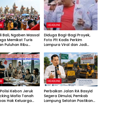
NE
HEADLINE
i Bali, Ngaben Massal
Diduga Bagi-Bagi Proyek,
aga Memikat Turis
Foto Plt Kadis Perkim
dan Puluhan Ribu
Lampura Viral dan Jadi
jung
Sasaran Perundungan
Netizen
NE
HEADLINE
olisi Kebon Jeruk
Perbaikan Jalan RA Basyid
cking Mafia Tanah
Segera Dimulai, Pemkab
as Hak Keluarga
Lampung Selatan Pastikan
Witjaksono Sutarman
Mobilitas Warga Lebih Aman
dan Nyaman