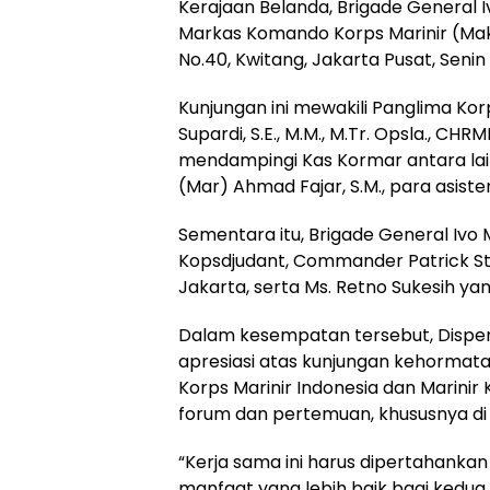
Kerajaan Belanda, Brigade General
Markas Komando Korps Marinir (Mak
No.40, Kwitang, Jakarta Pusat, Senin
Kunjungan ini mewakili Panglima Kor
Supardi, S.E., M.M., M.Tr. Opsla., CH
mendampingi Kas Kormar antara lain 
(Mar) Ahmad Fajar, S.M., para asiste
Sementara itu, Brigade General Iv
Kopsdjudant, Commander Patrick Sta
Jakarta, serta Ms. Retno Sukesih y
Dalam kesempatan tersebut, Dispe
apresiasi atas kunjungan kehormat
Korps Marinir Indonesia dan Marinir 
forum dan pertemuan, khususnya di b
“Kerja sama ini harus dipertahanka
manfaat yang lebih baik bagi kedua