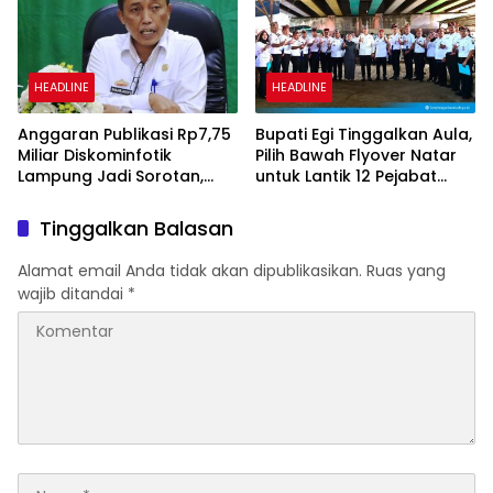
HEADLINE
HEADLINE
Anggaran Publikasi Rp7,75
Bupati Egi Tinggalkan Aula,
Miliar Diskominfotik
Pilih Bawah Flyover Natar
Lampung Jadi Sorotan,
untuk Lantik 12 Pejabat
Transparansi Penggunaan
Pemerintahan
Dana Dipertanyakan
Tinggalkan Balasan
Alamat email Anda tidak akan dipublikasikan.
Ruas yang
wajib ditandai
*