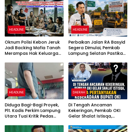
HEADLINE
HEADLINE
Oknum Polisi Kebon Jeruk
Perbaikan Jalan RA Basyid
Jadi Backing Mafia Tanah
Segera Dimulai, Pemkab
Merampas Hak Keluarga
Lampung Selatan Pastikan
Ambar Witjaksono
Mobilitas Warga Lebih
Sutarman
Aman dan Nyaman
HEADLINE
DAERAH
Diduga Bagi-Bagi Proyek,
Di Tengah Ancaman
Plt. Kadis Perkim Lampung
Kekeringan, Pemkab OKI
Utara Tuai Kritik Pedas
Gelar Shalat Istisqa,
Netizen
Warga Pertanyakan
Keberadaan Bupati OKI