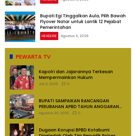
Bupati Egi Tinggalkan Aula, Pilih Bawah
Flyover Natar untuk Lantik 12 Pejabat
Pemerintahan
HEADLINE
Agustus 5, 2026
PEWARTA TV
Kapolri dan Jajarannya Terkesan
Mempermainkan Hukum
Juli 3, 2025
0
BUPATI SAMPAIKAN RANCANGAN
PERUBAHAN APBD TAHUN ANGGARAN
2025
Agustus 30, 2025
0
Dugaan Korupsi BPBD Kotabumi
Digeledah Oleh Tim Penyidik Polres