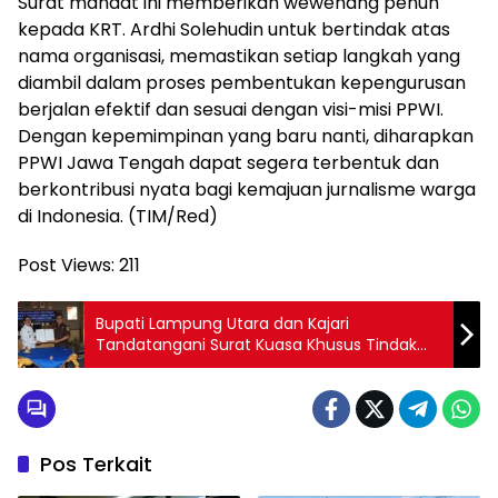
Surat mandat ini memberikan wewenang penuh
kepada KRT. Ardhi Solehudin untuk bertindak atas
nama organisasi, memastikan setiap langkah yang
diambil dalam proses pembentukan kepengurusan
berjalan efektif dan sesuai dengan visi-misi PPWI.
Dengan kepemimpinan yang baru nanti, diharapkan
PPWI Jawa Tengah dapat segera terbentuk dan
berkontribusi nyata bagi kemajuan jurnalisme warga
di Indonesia. (TIM/Red)
Post Views:
211
Bupati Lampung Utara dan Kajari
Tandatangani Surat Kuasa Khusus Tindak
Lanjut LHP BPK RI
Pos Terkait