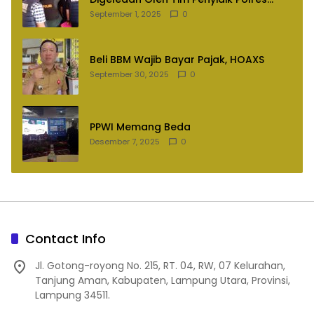
Lampung Utara
September 1, 2025
0
Beli BBM Wajib Bayar Pajak, HOAXS
September 30, 2025
0
PPWI Memang Beda
Desember 7, 2025
0
Contact Info
Jl. Gotong-royong No. 215, RT. 04, RW, 07 Kelurahan,
Tanjung Aman, Kabupaten, Lampung Utara, Provinsi,
Lampung 34511.