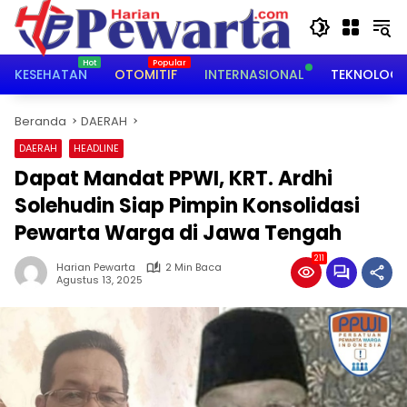
Langsung
ke
konten
KESEHATAN
OTOMITIF
INTERNASIONAL
TEKNOLOGI
Beranda
DAERAH
DAERAH
HEADLINE
Dapat Mandat PPWI, KRT. Ardhi
Solehudin Siap Pimpin Konsolidasi
Pewarta Warga di Jawa Tengah
211
Harian Pewarta
2 Min Baca
Agustus 13, 2025