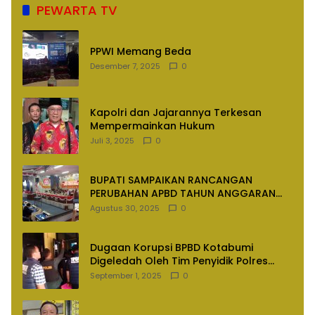
PEWARTA TV
PPWI Memang Beda
Desember 7, 2025
0
Kapolri dan Jajarannya Terkesan
Mempermainkan Hukum
Juli 3, 2025
0
BUPATI SAMPAIKAN RANCANGAN
PERUBAHAN APBD TAHUN ANGGARAN
2025
Agustus 30, 2025
0
Dugaan Korupsi BPBD Kotabumi
Digeledah Oleh Tim Penyidik Polres
Lampung Utara
September 1, 2025
0