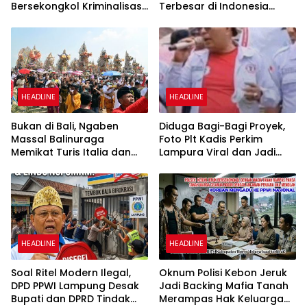
Bersekongkol Kriminalisasi
Terbesar di Indonesia
Andi Edi Sandy
yang Menghidupkan Desa
dan Merekatkan Ikatan
Keluarga
HEADLINE
HEADLINE
Bukan di Bali, Ngaben
Diduga Bagi-Bagi Proyek,
Massal Balinuraga
Foto Plt Kadis Perkim
Memikat Turis Italia dan
Lampura Viral dan Jadi
Puluhan Ribu Pengunjung
Sasaran Perundungan
Netizen
HEADLINE
HEADLINE
Soal Ritel Modern Ilegal,
Oknum Polisi Kebon Jeruk
DPD PPWI Lampung Desak
Jadi Backing Mafia Tanah
Bupati dan DPRD Tindak
Merampas Hak Keluarga