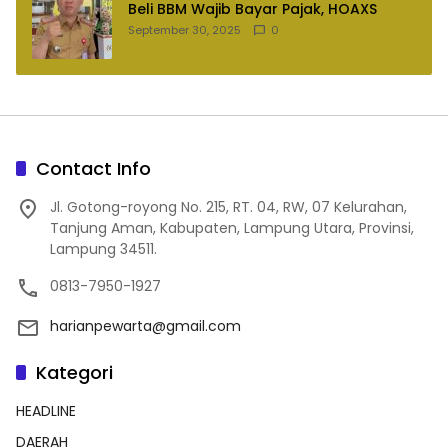
Beli BBM Wajib Bayar Pajak, HOAXS
September 30, 2025
0
Contact Info
Jl. Gotong-royong No. 215, RT. 04, RW, 07 Kelurahan,
Tanjung Aman, Kabupaten, Lampung Utara, Provinsi,
Lampung 34511.
0813-7950-1927
harianpewarta@gmail.com
Kategori
HEADLINE
DAERAH