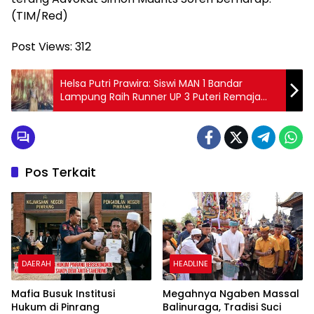
(TIM/Red)
Post Views:
312
Helsa Putri Prawira: Siswi MAN 1 Bandar
Lampung Raih Runner UP 3 Puteri Remaja
Indonesia Lampung 2025
Pos Terkait
DAERAH
HEADLINE
Mafia Busuk Institusi
Megahnya Ngaben Massal
Hukum di Pinrang
Balinuraga, Tradisi Suci