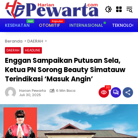
Langsung
ke
konten
KESEHATAN
OTOMITIF
INTERNASIONAL
TEKNOLOGI
Beranda
DAERAH
DAERAH
HEADLINE
Enggan Sampaikan Putusan Sela,
Ketua PN Sorong Beauty Simatauw
Terindikasi ‘Masuk Angin’
312
Harian Pewarta
6 Min Baca
Juli 30, 2025