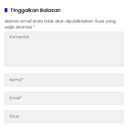
Tegas Penegakan Perda
Ambar Witjaksono
No 02/2016
Sutarman
Tinggalkan Balasan
Alamat email Anda tidak akan dipublikasikan.
Ruas yang
wajib ditandai
*