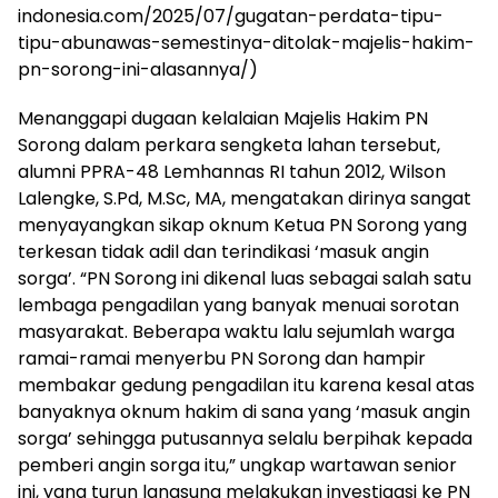
indonesia.com/2025/07/gugatan-perdata-tipu-
tipu-abunawas-semestinya-ditolak-majelis-hakim-
pn-sorong-ini-alasannya/)
Menanggapi dugaan kelalaian Majelis Hakim PN
Sorong dalam perkara sengketa lahan tersebut,
alumni PPRA-48 Lemhannas RI tahun 2012, Wilson
Lalengke, S.Pd, M.Sc, MA, mengatakan dirinya sangat
menyayangkan sikap oknum Ketua PN Sorong yang
terkesan tidak adil dan terindikasi ‘masuk angin
sorga’. “PN Sorong ini dikenal luas sebagai salah satu
lembaga pengadilan yang banyak menuai sorotan
masyarakat. Beberapa waktu lalu sejumlah warga
ramai-ramai menyerbu PN Sorong dan hampir
membakar gedung pengadilan itu karena kesal atas
banyaknya oknum hakim di sana yang ‘masuk angin
sorga’ sehingga putusannya selalu berpihak kepada
pemberi angin sorga itu,” ungkap wartawan senior
ini, yang turun langsung melakukan investigasi ke PN