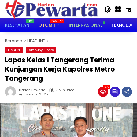
Langsung
ke
konten
KESEHATAN
OTOMITIF
INTERNASIONAL
TEKNOLOGI
Beranda
HEADLINE
HEADLINE
Lampung Utara
Lapas Kelas I Tangerang Terima
Kunjungan Kerja Kapolres Metro
Tangerang
372
Harian Pewarta
2 Min Baca
Agustus 12, 2025