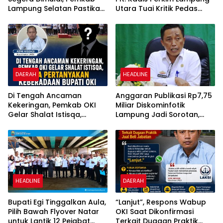
Lampung Selatan Pastikan
Utara Tuai Kritik Pedas
Mobilitas Warga Lebih
Netizen
Aman dan Nyaman
DAERAH
HEADLINE
Di Tengah Ancaman
Anggaran Publikasi Rp7,75
Kekeringan, Pemkab OKI
Miliar Diskominfotik
Gelar Shalat Istisqa,
Lampung Jadi Sorotan,
Warga Pertanyakan
Transparansi Penggunaan
Keberadaan Bupati OKI
Dana Dipertanyakan
HEADLINE
DAERAH
Bupati Egi Tinggalkan Aula,
“Lanjut”, Respons Wabup
Pilih Bawah Flyover Natar
OKI Saat Dikonfirmasi
untuk Lantik 12 Pejabat
Terkait Dugaan Praktik