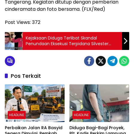
Tangerang. Kegiatan ditutup dengan pemberian
cinderamata dan foto bersama. (FLX/Red)
Post Views:
372
Kejaksaan Diduga Terlibat Skandal
Penundaan Eksekusi Terpidana Silvester
Matutina: Adakah ‘Tangan Projo’ di Balik Ini?
Pos Terkait
HEADLINE
HEADLINE
Perbaikan Jalan RA Basyid
Diduga Bagi-Bagi Proyek,
Segera Dimulai, Pemkab
Plt. Kadis Perkim Lampung