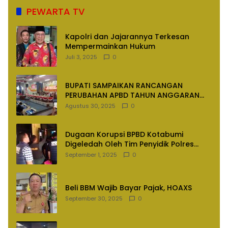
PEWARTA TV
Kapolri dan Jajarannya Terkesan
Mempermainkan Hukum
Juli 3, 2025
0
BUPATI SAMPAIKAN RANCANGAN
PERUBAHAN APBD TAHUN ANGGARAN
2025
Agustus 30, 2025
0
Dugaan Korupsi BPBD Kotabumi
Digeledah Oleh Tim Penyidik Polres
Lampung Utara
September 1, 2025
0
Beli BBM Wajib Bayar Pajak, HOAXS
September 30, 2025
0